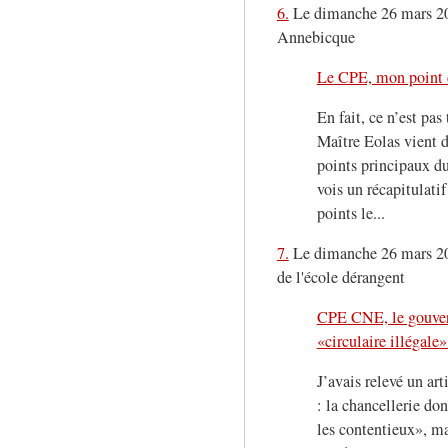
6.
Le dimanche 26 mars 20
Annebicque
Le CPE, mon point 
En fait, ce n’est pas
Maître Eolas vient d
points principaux du
vois un récapitulati
points le...
7.
Le dimanche 26 mars 20
de l'école dérangent
CPE CNE, le gouve
«circulaire illégale»
J’avais relevé un a
: la chancellerie do
les contentieux», m