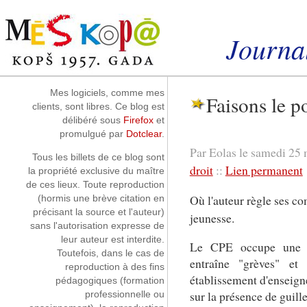
Aller au contenu
|
Aller au menu
|
Aller à la recherche
Journal
Instantanés
Mes logiciels, comme mes
Faisons le p
clients, sont libres. Ce blog est
délibéré sous
Firefox
et
promulgué par
Dotclear
.
Par Eolas le samedi 25 
Tous les billets de ce blog sont
droit
::
Lien permanent
la propriété exclusive du maître
de ces lieux. Toute reproduction
Où l'auteur règle ses c
(hormis une brève citation en
précisant la source et l'auteur)
jeunesse.
sans l'autorisation expresse de
leur auteur est interdite.
Le CPE occupe une gr
Toutefois, dans le cas de
entraîne "grèves" et
reproduction à des fins
établissement d'enseign
pédagogiques (formation
sur la présence de guill
professionnelle ou