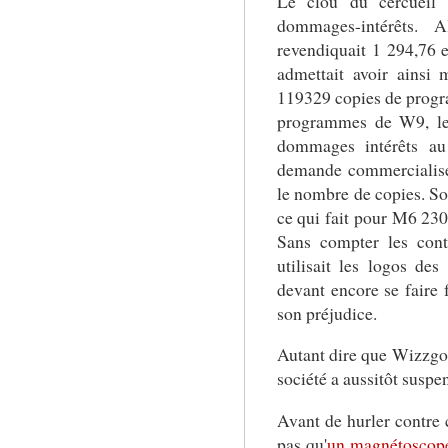
Le clou du cercueil
dommages-intérêts. 
revendiquait 1 294,76 eu
admettait avoir ainsi 
119329 copies de prog
programmes de W9, le 
dommages intérêts au
demande commercialisée
le nombre de copies. Soi
ce qui fait pour M6 23
Sans compter les con
utilisait les logos des
devant encore se faire 
son préjudice.
Autant dire que Wizzgo 
société a aussitôt suspe
Avant de hurler contre 
pas qu'
un magnétoscope