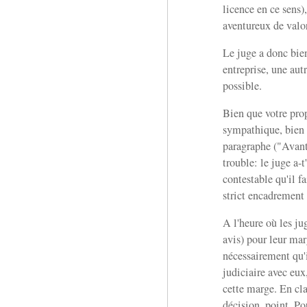
licence en ce sens)
aventureux de valor
Le juge a donc bi
entreprise, une aut
possible.
Bien que votre prop
sympathique, bien 
paragraphe ("Avant 
trouble: le juge a-t
contestable qu'il f
strict encadrement 
A l'heure où les ju
avis) pour leur mar
nécessairement qu'i
judiciaire avec eux
cette marge. En cla
décision, point. Po