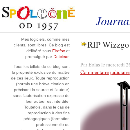
Aller au contenu
|
Aller au menu
|
Aller à la recherche
Journal
Instantanés
Mes logiciels, comme mes
RIP Wizzgo
clients, sont libres. Ce blog est
délibéré sous
Firefox
et
promulgué par
Dotclear
.
Par Eolas le mercredi 2
Tous les billets de ce blog sont
Commentaire judiciaire
la propriété exclusive du maître
de ces lieux. Toute reproduction
(hormis une brève citation en
précisant la source et l'auteur)
sans l'autorisation expresse de
leur auteur est interdite.
Toutefois, dans le cas de
reproduction à des fins
pédagogiques (formation
professionnelle ou