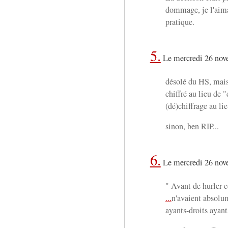
dommage, je l'aima
pratique.
5.
Le mercredi 26 nov
désolé du HS, mais
chiffré au lieu de 
(dé)chiffrage au li
sinon, ben RIP...
6.
Le mercredi 26 nov
" Avant de hurler 
...
n'avaient absolum
ayants-droits ayant