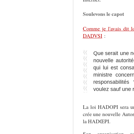
Soulevons le capot
Comme je l'avais dit l
DADVSI
:
Que serait une n
nouvelle autorit
qui lui est cons
ministre conce
responsabilité
voulez sauf une 
La loi HADOPI sera une
crée une nouvelle Autor
la HADŒPI.
Son organisation e