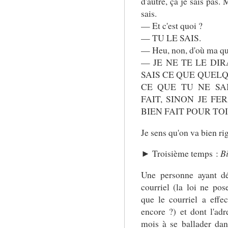
d'autre, ça je sais pas. 
sais.
— Et c'est quoi ?
— TU LE SAIS.
— Heu, non, d'où ma qu
— JE NE TE LE DIR
SAIS CE QUE QUELQU
CE QUE TU NE SA
FAIT, SINON JE FE
BIEN FAIT POUR TOI
Je sens qu'on va bien rig
► Troisième temps :
Bi
Une personne ayant dé
courriel (la loi ne pos
que le courriel a effe
encore ?) et dont l'adr
mois à se ballader dan