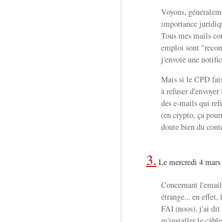
Voyons, généraleme
importance juridiq
Tous mes mails con
emploi sont "recom
j'envoie une notific
Mais si le CPD fais
à refuser d'envoyer l
des e-mails qui ref
(en crypto, ça pourr
doute bien du conte
3.
Le mercredi 4 mars
Concernant l'email 
étrange... en effet
FAI (noos), j'ai di
m'installer le câbl