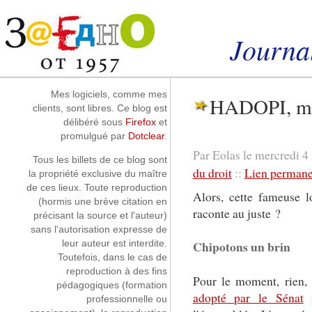
Aller au contenu
|
Aller au menu
|
Aller à la recherche
Journal
Instantanés
Mes logiciels, comme mes
HADOPI, mon
clients, sont libres. Ce blog est
délibéré sous
Firefox
et
promulgué par
Dotclear
.
Par Eolas le mercredi 4
Tous les billets de ce blog sont
du droit
::
Lien permane
la propriété exclusive du maître
de ces lieux. Toute reproduction
Alors, cette fameuse 
(hormis une brève citation en
raconte au juste ?
précisant la source et l'auteur)
sans l'autorisation expresse de
Chipotons un brin
leur auteur est interdite.
Toutefois, dans le cas de
reproduction à des fins
Pour le moment, rien, 
pédagogiques (formation
adopté par le Sénat
m
professionnelle ou