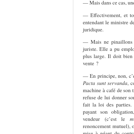
— Mais dans ce cas, une 
— Effectivement, et to
entendant le ministre de
juridique.
— Mais ne pinaillons
juriste. Elle a pu empl
plus large. Il doit bie
vente ?
— En principe, non, c’e
Pacta sunt servanda
, 
machine à café de son t
refuse de lui donner son
fait la loi des partie
payant son obligatio
vendeur (c’est le
m
renoncement mutuel), o
mise à néant du contra