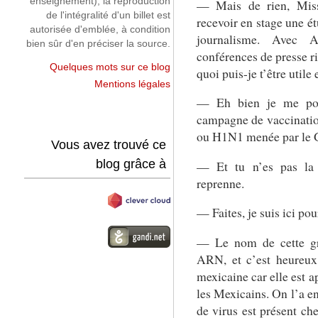
enseignement), la reproduction
— Mais de rien, Miss
de l'intégralité d'un billet est
recevoir en stage une ét
autorisée d'emblée, à condition
journalisme. Avec A
bien sûr d'en préciser la source.
conférences de presse ri
Quelques mots sur ce blog
quoi puis-je t’être utile
Mentions légales
— Eh bien je me posa
campagne de vaccination
ou H1N1 menée par le
Vous avez trouvé ce
blog grâce à
— Et tu n’es pas la 
reprenne.
— Faites, je suis ici po
— Le nom de cette gr
ARN, et c’est heureux
mexicaine car elle est 
les Mexicains. On l’a en
de virus est présent c