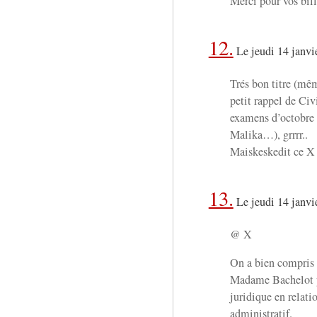
Merci pour vos bille
12.
Le jeudi 14 janvi
Trés bon titre (mêm
petit rappel de Civ
examens d’octobre 
Malika…), grrrr..
Maiskeskedit ce X e
13.
Le jeudi 14 janvi
@ X
On a bien compris à
Madame Bachelot po
juridique en relati
administratif.