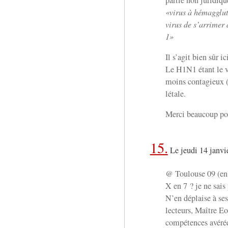
virus à hémagglut
virus de s’arrimer à
1
Il s’agit bien sûr i
Le H1N1 étant le v
moins contagieux (
létale.
Merci beaucoup pour
15.
Le jeudi 14 janvi
@ Toulouse 09 (en 
X en 7 ? je ne sais 
N’en déplaise à s
lecteurs, Maître Eo
compétences avérées