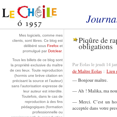
Aller au contenu
|
Aller au menu
|
Aller à la recherche
Journal
Instantanés
Mes logiciels, comme mes
Piqûre de ra
clients, sont libres. Ce blog est
obligations
délibéré sous
Firefox
et
promulgué par
Dotclear
.
Tous les billets de ce blog sont
Par Eolas le jeudi 14 ja
la propriété exclusive du maître
de Maître Eolas
::
Lien
de ces lieux. Toute reproduction
(hormis une brève citation en
— Bonjour maître.
précisant la source et l'auteur)
sans l'autorisation expresse de
— Ah ! Malika, ma nouve
leur auteur est interdite.
Toutefois, dans le cas de
— Merci. C’est un hon
reproduction à des fins
acceptée dans votre pres
pédagogiques (formation
professionnelle ou