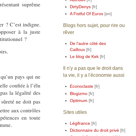
présentant suprême
DirtyDenys
A Fistful Of Euros
er ? C’est indigne.
Blogs hors sujet, pour rire ou
opposer à la juste
rêver
titutionnel ?
De l'autre côté des
Cailloux
irs.
Le blog de Kek
Il n'y a pas que le droit dans
la vie, il y a l'économie aussi
 qu’un pays qui ne
elle confiée à l’élu
Econoclaste
pas la légalité des
Blogizmo
 sûreté ne doit pas
Optimum
ttre aux contrôles
Sites utiles
pétences en toute
Légifrance
homme.
Dictionnaire du droit privé