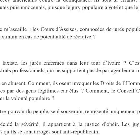
és puis innocentés, puisque le jury populaire a voté et que le j
 m’assaille : les Cours d’Assises, composées de jurés populai
ximum en cas de potentialité de récidive ?
l laxiste, les jurés enfermés dans leur tour d’ivoire ? C’est
trats professionnels, qui ne supportent pas de partager leur arr
 et en abusent. Comment, ils osent invoquer les Droits de l’Hom
gles par des gens légitimes car élus ? Comment, le Conseil Co
er la volonté populaire ?
tre-pouvoir du peuple, seul souverain, représenté uniquement pa
cidé la sévérité, il appartient à la justice d’obéir. Les jug
s qu’ils se sont arrogés sont anti-républicain.