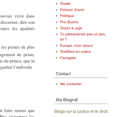
Ovalie
Poisson d'avril
pouvais vivre dans
Politique
 discerner, dire son
Prix Busiris
utes les qualités
Soyez le juge
Tu pipeauterais pas un peu,
toi ?
 les peines de plus
Europe, mon amour
Greffiers en colère
nagement de peine,
Cacagate
is du prince, que la
ardait l’individu.
Contact
Me contacter
Ma Blogroll
nt faire mieux que
Blogs sur la justice et le droit
 Peu importent les