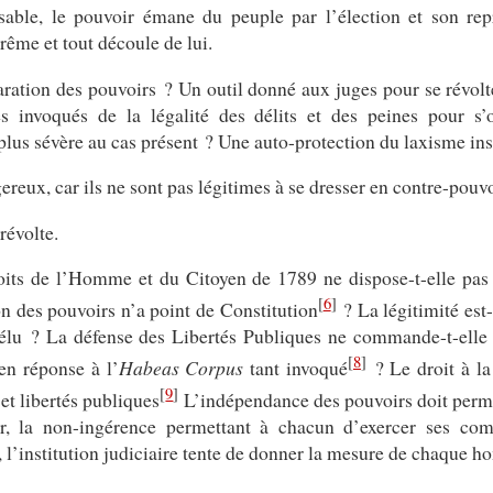
able, le pouvoir émane du peuple par l’élection et son re
prême et tout découle de lui.
ration des pouvoirs ? Un outil donné aux juges pour se révolt
s invoqués de la légalité des délits et des peines pour s’
 plus sévère au cas présent ? Une auto-protection du laxisme ins
ereux, car ils ne sont pas légitimes à se dresser en contre-pouvo
révolte.
oits de l’Homme et du Citoyen de 1789 ne dispose-t-elle pas
[
6
]
on des pouvoirs n’a point de Constitution
? La légitimité est-
l’élu ? La défense des Libertés Publiques ne commande-t-elle 
[
8
]
 en réponse à l’
Habeas Corpus
tant invoqué
? Le droit à la
[
9
]
 et libertés publiques
L’indépendance des pouvoirs doit perme
r, la non-ingérence permettant à chacun d’exercer ses com
s, l’institution judiciaire tente de donner la mesure de chaque 