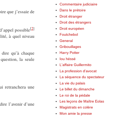
Commentaire judiciaire
roire que j’essaie de
Dans le prétoire
Droit étranger
Droit des étrangers
[
2
]
 d’appel possible
Droit européen
Foutchebol
lité, à quel niveau
General
Gribouillages
e dire qu’à chaque
Harry Potter
 question, la seule
Iou héssé
L'affaire Guillermito
La profession d'avocat
La séquence du spectateur
La vie du palais
ui retranchera une
Le billet du dimanche
Le roi de la pédale
Les leçons de Maître Eolas
dire l’avenir d’une
Magistrats en colère
Mon amie la presse