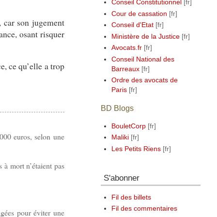
Conseil Constitutionnel
Cour de cassation
s, car son jugement
Conseil d'Etat
ance, osant risquer
Ministère de la Justice
Avocats.fr
Conseil National des
e, ce qu’elle a trop
Barreaux
Ordre des avocats de
Paris
BD Blogs
BouletCorp
0.000 euros, selon une
Maliki
Les Petits Riens
s à mort n’étaient pas
S'abonner
Fil des billets
Fil des commentaires
agées pour éviter une