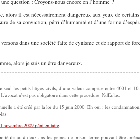
 une question : Croyons-nous encore en l’homme ?
re, alors il est nécessairement dangereux aux yeux de certain
ure de sa conviction, pétri d’humanité et d’une forme d’espér
rs versons dans une société faite de cynisme et de rapport de forc
omme, alors je suis un être dangereux.
e seul les petits litiges civils, d’une valeur comprise entre 4001 et 1
 L’avocat n’est pas obligatoire dans cette procédure. NdEolas.
minelle a été créé par la loi du 15 juin 2000. Eh oui : les condamnation
olas
4 novembre 2009 pénitentiaire
.
a porté de un à deux ans les peines de prison ferme pouvant être amén