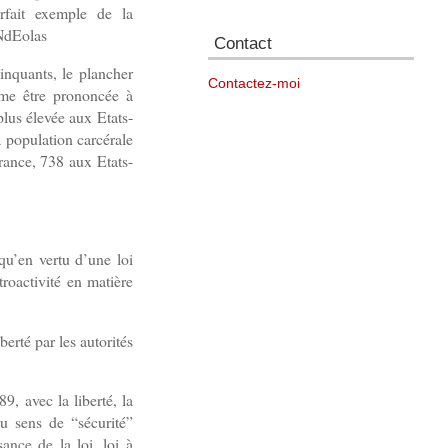
rfait exemple de la
.NdEolas
Contact
inquants, le plancher
Contactez-moi
me être prononcée à
plus élevée aux Etats-
a population carcérale
rance, 738 aux Etats-
qu’en vertu d’une loi
troactivité en matière
berté par les autorités
9, avec la liberté, la
au sens de “sécurité”
ance de la loi, loi à