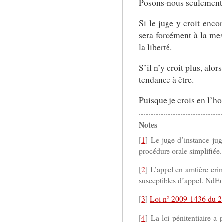
Posons-nous seulement
Si le juge y croit enco
sera forcément à la mes
la liberté.
S’il n’y croit plus, alo
tendance à être.
Puisque je crois en l’h
Notes
[
1
] Le juge d’instance jug
procédure orale simplifiée.
[
2
] L’appel en amtière cri
susceptibles d’appel. NdE
[
3
]
Loi n° 2009-1436 du 2
[
4
] La loi pénitentiaire 