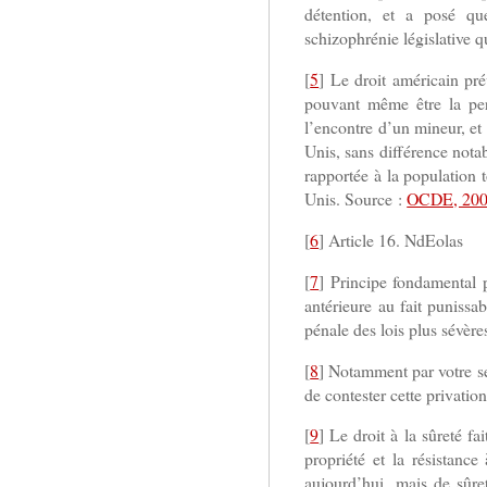
détention, et a posé qu
schizophrénie législative q
[
5
] Le droit américain pr
pouvant même être la perp
l’encontre d’un mineur, et 
Unis, sans différence notab
rapportée à la population 
Unis. Source :
OCDE, 20
[
6
] Article 16. NdEolas
[
7
] Principe fondamental p
antérieure au fait punissa
pénale des lois plus sévèr
[
8
] Notamment par votre ser
de contester cette privati
[
9
] Le droit à la sûreté fa
propriété et la résistanc
aujourd’hui, mais de sûret