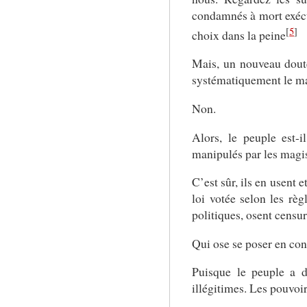
condamnés à mort exécut
[
5
]
choix dans la peine
Mais, un nouveau doute
systématiquement le ma
Non.
Alors, le peuple est-i
manipulés par les magis
C’est sûr, ils en usent
loi votée selon les rè
politiques, osent censur
Qui ose se poser en con
Puisque le peuple a dé
illégitimes. Les pouvoir