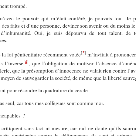
ment trompé.
u’avec le pouvoir qui m’était conféré, je pouvais tout. Je 
té des faits et d’une personne, deviner son avenir ou du moins le
’inhumanité. Oui, je suis dépourvu de tout talent, de to
ues.
[
3
]
 la loi pénitentiaire récemment votée
m’invitait à prononcer
[
4
]
s l’inverse
, que l’obligation de motiver l’absence d’amé
alerie, que la présomption d’innocence ne valait rien contre l’av
e moyen de sauvegarder la société, de même que la liberté sauveg
ant pour résoudre la quadrature du cercle.
 pas seul, car tous mes collègues sont comme moi.
incapables ?
critiquent sans tact ni mesure, car nul ne doute qu’ils sauro
ccès américains contre la délinquance, ils sont si criants.