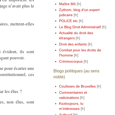
Maître Mô
uge n’avait plus le
Zythom, blog d'un expert
judicaire
POLiCE etc
res, mettent-elles
Le Blog Droit Administratif
Actualité du droit des
étrangers
Droit des enfants
 évident, ils sont
Combat pour les droits de
l'homme
ogant pouvoir.
Criminocorpus
me pour écarter une
Blogs politiques (au sens
nstitutionnel, ces
noble)
Coulisses de Bruxelles
r les élus ?
Commentaires et
vaticinations
es, non élus, sont
Koztoujours, tu
m'intéresses
Authueil