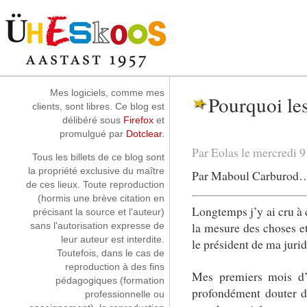
Aller au contenu
|
Aller au menu
|
Aller à la recherche
Mes logiciels, comme mes
Pourquoi le
clients, sont libres. Ce blog est
délibéré sous
Firefox
et
promulgué par
Dotclear
.
Par Eolas le mercredi 9
Tous les billets de ce blog sont
la propriété exclusive du maître
Par Maboul Carburod…Z,
de ces lieux. Toute reproduction
(hormis une brève citation en
Longtemps j’y ai cru à c
précisant la source et l'auteur)
la mesure des choses et
sans l'autorisation expresse de
leur auteur est interdite.
le président de ma jurid
Toutefois, dans le cas de
reproduction à des fins
Mes premiers mois d’
pédagogiques (formation
profondément douter de
professionnelle ou