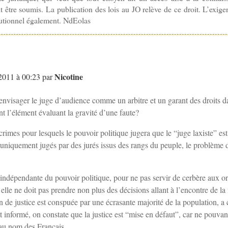
oit être soumis. La publication des lois au JO relève de ce droit. L’exigen
tutionnel également. NdEolas
Nicotine
 2011 à 00:23 par
’envisager le juge d’audience comme un arbitre et un garant des droits 
t l’élément évaluant la gravité d’une faute?
et crimes pour lesquels le pouvoir politique jugera que le “juge laxiste” e
 uniquement jugés par des jurés issus des rangs du peuple, le problème 
.
re indépendante du pouvoir politique, pour ne pas servir de cerbère aux
 elle ne doit pas prendre non plus des décisions allant à l’encontre de la
de justice est conspuée par une écrasante majorité de la population, a 
t informé, on constate que la justice est “mise en défaut”, car ne pouvant
 au nom des Français.