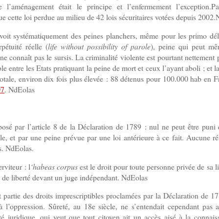
e l’aménagement était le principe et l’enfermement l’exception.Pa
ue cette loi perdue au milieu de 42 lois sécuritaires votées depuis 2002
évoit systématiquement des peines planchers, même pour les primo dél
étuité réelle (
life without possibility of parole
), peine qui peut mê
ne connaît pas le sursis. La criminalité violente est pourtant nettement 
le entre les Etats pratiquant la peine de mort et ceux l’ayant aboli ; et l
totale, environ dix fois plus élevée : 88 détenus pour 100.000 hab en F
07
. NdEolas
osé par l’article 8 de la Déclaration de 1789 : nul ne peut être puni 
ble, et par une peine prévue par une loi antérieure à ce fait. Aucune ré
es. NdEolas.
viteur : l
‘habeas corpus
est le droit pour toute personne privée de sa li
on de liberté devant un juge indépendant. NdEolas
it partie des droits imprescriptibles proclamées par la Déclaration de 178
e à l’oppression. Sûreté, au 18e siècle, ne s’entendait cependant pas 
é juridique, qui veut que tout citoyen ait un accès aisé à la connaiss