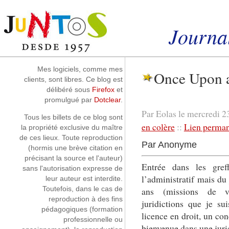
Aller au contenu
|
Aller au menu
|
Aller à la recherche
Journal
Instantanés
Mes logiciels, comme mes
Once Upon 
clients, sont libres. Ce blog est
délibéré sous
Firefox
et
promulgué par
Dotclear
.
Par Eolas le mercredi 23
Tous les billets de ce blog sont
en colère
::
Lien perma
la propriété exclusive du maître
de ces lieux. Toute reproduction
Par Anonyme
(hormis une brève citation en
précisant la source et l'auteur)
Entrée dans les gre
sans l'autorisation expresse de
l’administratif mais du 
leur auteur est interdite.
Toutefois, dans le cas de
ans (missions de va
reproduction à des fins
juridictions que je s
pédagogiques (formation
licence en droit, un c
professionnelle ou
bienvenue dans une juri