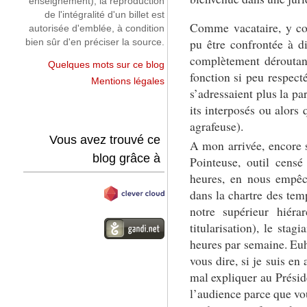
enseignement), la reproduction
de l'intégralité d'un billet est
Comme vacataire, y com
autorisée d'emblée, à condition
pu être confrontée à di
bien sûr d'en préciser la source.
complètement déroutant
Quelques mots sur ce blog
fonction si peu respect
Mentions légales
s’adressaient plus la p
its interposés ou alors
agrafeuse).
Vous avez trouvé ce
A mon arrivée, encore s
blog grâce à
Pointeuse, outil cens
heures, en nous empêc
dans la chartre des tem
notre supérieur hiéra
titularisation), le stag
heures par semaine. E
vous dire, si je suis en
mal expliquer au Préside
l’audience parce que vo