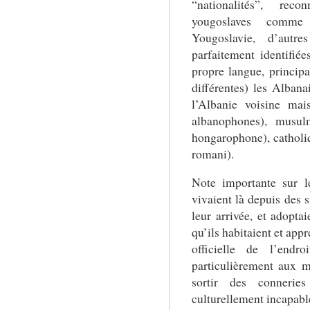
“nationalités”, rec
yougoslaves comme 
Yougoslavie, d’autre
parfaitement identifiée
propre langue, principa
différentes) les Albana
l’Albanie voisine mai
albanophones), musul
hongarophone), catholiq
romani).
Note importante sur l
vivaient là depuis des s
leur arrivée, et adopta
qu’ils habitaient et app
officielle de l’endro
particulièrement aux mi
sortir des conneri
culturellement incapabl