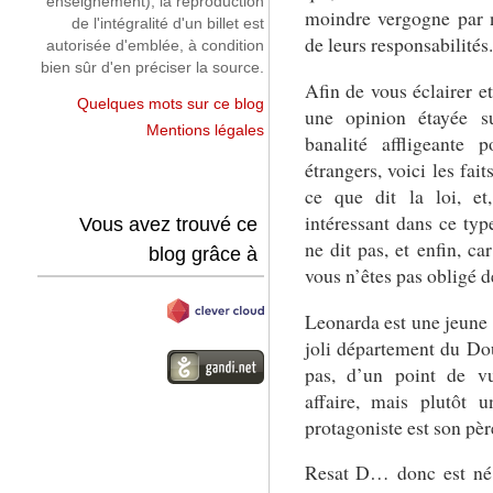
enseignement), la reproduction
moindre vergogne par n
de l'intégralité d'un billet est
de leurs responsabilités.
autorisée d'emblée, à condition
bien sûr d'en préciser la source.
Afin de vous éclairer e
Quelques mots sur ce blog
une opinion étayée su
Mentions légales
banalité affligeante 
étrangers, voici les fait
ce que dit la loi, et
intéressant dans ce type
Vous avez trouvé ce
ne dit pas, et enfin, c
blog grâce à
vous n’êtes pas obligé d
Leonarda est une jeune f
joli département du Do
pas, d’un point de vu
affaire, mais plutôt u
protagoniste est son pè
Resat D… donc est né 