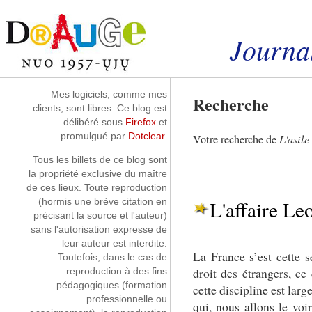
Aller au contenu
|
Aller au menu
|
Aller à la recherche
Journal
Instantanés
Mes logiciels, comme mes
Recherche
clients, sont libres. Ce blog est
délibéré sous
Firefox
et
promulgué par
Dotclear
.
Votre recherche de
L'asile
Tous les billets de ce blog sont
la propriété exclusive du maître
de ces lieux. Toute reproduction
L'affaire Le
(hormis une brève citation en
précisant la source et l'auteur)
sans l'autorisation expresse de
leur auteur est interdite.
La France s’est cette 
Toutefois, dans le cas de
droit des étrangers, ce
reproduction à des fins
pédagogiques (formation
cette discipline est lar
professionnelle ou
qui, nous allons le voir