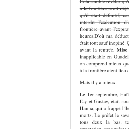
Cela semble révéler qu'
à la frontière avait déj
qu'il était définitif, 
interdit l'exécution 
frontière avant l'expi
heures.D'où ma déduct
était tout sauf inopiné. 
Mise 
avant la rentrée.
inapplicable en Guade
on comprend mieux que
à la frontière aient lieu 
Mais il y a mieux.
Le 1er septembre, Haït
Fay et Gustav, était so
Hanna, qui a frappé l'île
morts. Le préfet le sava
tous deux là bas, tel
arrestation, sans même 