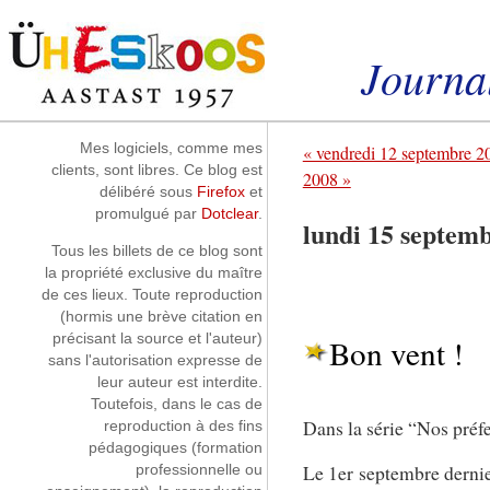
Aller au contenu
|
Aller au menu
|
Aller à la recherche
Journal
Instantanés
Mes logiciels, comme mes
« vendredi 12 septembre 2
clients, sont libres. Ce blog est
2008 »
délibéré sous
Firefox
et
promulgué par
Dotclear
.
lundi 15 septem
Tous les billets de ce blog sont
la propriété exclusive du maître
de ces lieux. Toute reproduction
(hormis une brève citation en
précisant la source et l'auteur)
Bon vent !
sans l'autorisation expresse de
leur auteur est interdite.
Toutefois, dans le cas de
Dans la série “Nos préfe
reproduction à des fins
pédagogiques (formation
Le 1er septembre dernie
professionnelle ou